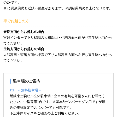
の2Fです。
1Fに調剤薬局と近鉄不動産があります。※調剤薬局の真上になります。
車でお越しの方
奈良方面からお越しの場合
富雄インターで下り標識の大和郡山・生駒方面へ曲がり東生駒へ向かっ
てください。
生駒方面からお越しの場合
大和高田・斑鳩方面の標識で下り大和高田方面へ右折し東生駒へ向かっ
てください。
駐車場のご案内
P1 ＜無料駐車場＞
近鉄東生駒ビル立体駐車場／空車の有無を守衛さんにお尋ねく
ださい。中型専用1台です。※基本5ナンバーセダン用ですが最
近の車幅設定で3ナンバーでも可能です。
下記車庫サイズをご確認の上ご利用ください。