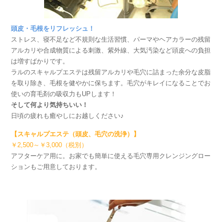
頭皮・毛根をリフレッシュ！
ストレス、寝不足など不規則な生活習慣、パーマやヘアカラーの残留
アルカリや合成物質による刺激、紫外線、大気汚染など頭皮への負担
は増すばかりです。
ラルのスキャルプエステは残留アルカリや毛穴に詰まった余分な皮脂
を取り除き、毛根を健やかに保ちます。毛穴がキレイになることでお
使いの育毛剤の吸収力もUPします！
そして何より気持ちいい！
日頃の疲れも癒やしにお越しください♪
【スキャルプエステ（頭皮、毛穴の洗浄）】
￥2,500～￥3,000（税別）
アフターケア用に。お家でも簡単に使える毛穴専用クレンジングロー
ションもご用意しております。